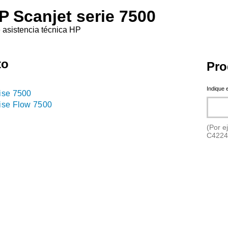
P Scanjet serie 7500
e asistencia técnica HP
to
Pro
Indique 
ise 7500
ise Flow 7500
(Por e
C4224