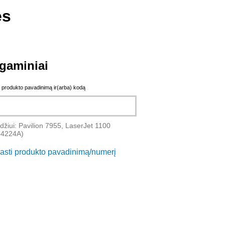
es
gaminiai
e produkto pavadinimą ir(arba) kodą
džiui: Pavilion 7955, LaserJet 1100
C4224A)
rasti produkto pavadinimą/numerį