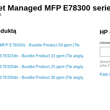
et Managed MFP E78300 seri
s
oduktą
HP 
Įrašykit
MFP E78330z - Bundle Product 30 ppm (Tik
78323dn - Bundle Product 23 ppm (Tik anglų
(pavyz
arba 
78325dn - Bundle Product 25 ppm (Tik anglų
Kaip 
78330dn - Bundle Product 30 ppm (Tik anglų