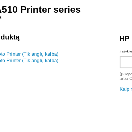
510 Printer series
s
oduktą
HP 
Įrašykit
 Printer (Tik anglų kalba)
 Printer (Tik anglų kalba)
(pavyz
arba 
Kaip 