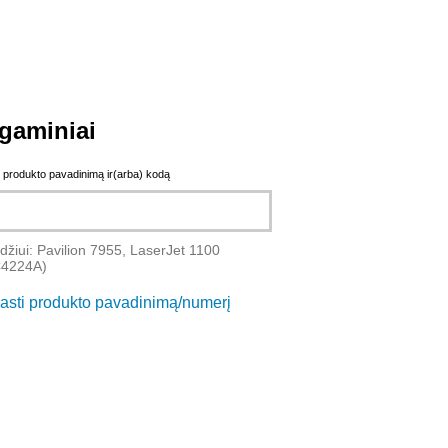
gaminiai
e produkto pavadinimą ir(arba) kodą
džiui: Pavilion 7955, LaserJet 1100
C4224A)
rasti produkto pavadinimą/numerį