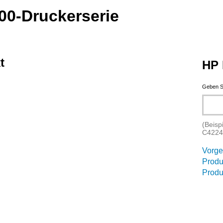
00-Druckerserie
t
HP 
Geben S
(Beisp
C4224
Vorge
Produ
Produ