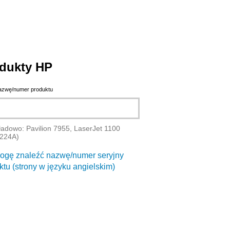
dukty HP
azwę/numer produktu
ładowo: Pavilion 7955, LaserJet 1100
4224A)
ogę znaleźć nazwę/numer seryjny
ktu (strony w języku angielskim)