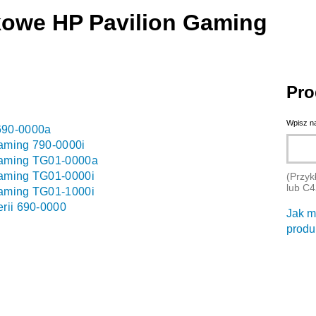
kowe HP Pavilion Gaming
Pro
Wpisz n
690-0000a
aming 790-0000i
Gaming TG01-0000a
Gaming TG01-0000i
(Przyk
lub C
Gaming TG01-1000i
rii 690-0000
Jak m
produ