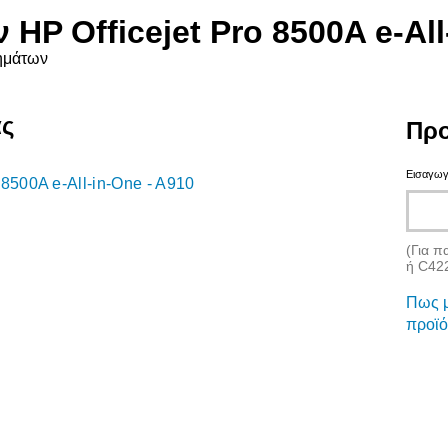
HP Officejet Pro 8500A e-All
ημάτων
ας
Προ
Εισαγωγ
 8500A e-All-in-One - A910
(Για π
ή C42
Πως μ
προϊό