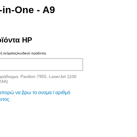
-in-One - A9
ϊόντα HP
ή ονόματος/κωδικού προϊόντος
αράδειγμα: Pavilion 7955, LaserJet 1100
24A)
πορώ να βρω το ονομα / αριθμό
ντος