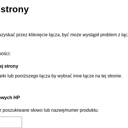
 strony
uzyskać przez kliknięcie łącza, być może wystąpił problem z ł
ości:
ej strony
rki lub poniższego łącza by wybrać inne łącze na tej stronie.
towych HP
sz poszukiwane słowo lub nazwę/numer produktu: